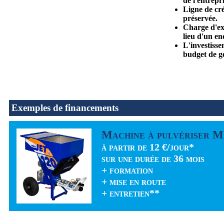
de l'entrepri
Ligne de cré
préservée.
Charge d'exp
lieu d'un en
L'investiss
budget de ge
Exemples de financements
Machine à pulvériser 
à partir de 12 €/jour*
sur une durée de 36 mois
+ formation
+ mise en route
+ entretien**