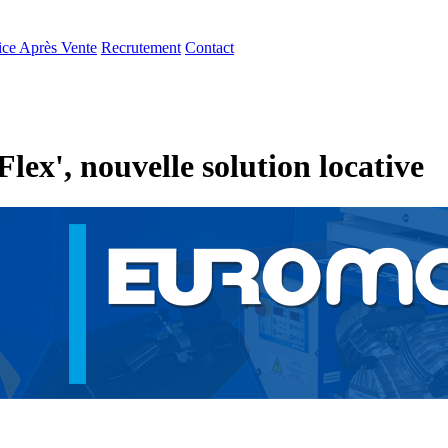
ice Après Vente
Recrutement
Contact
ex', nouvelle solution locative