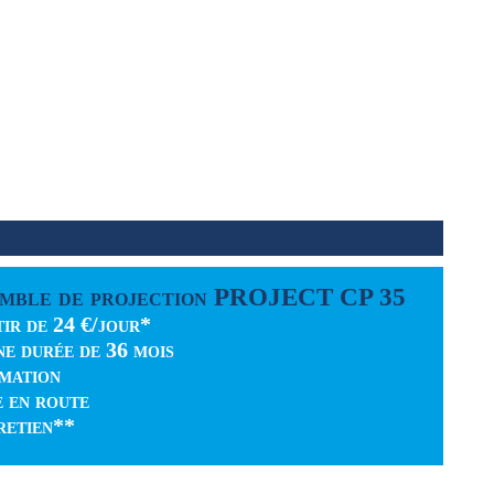
mble de projection PROJECT CP 35
tir de 24 €/jour*
ne durée de 36 mois
mation
e en route
retien**