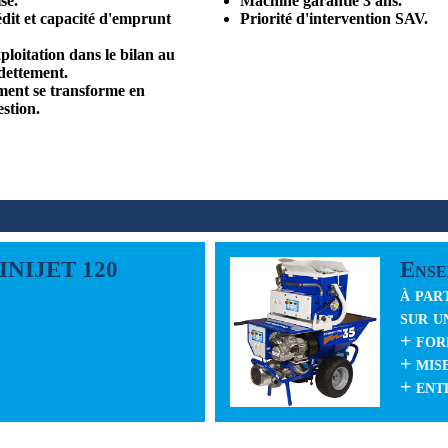
se.
Machine garantie 3 ans.
dit et capacité d'emprunt
Priorité d'intervention SAV.
loitation dans le bilan au
dettement.
ement se transforme en
stion.
MINIJET 120
Ense
à par
sur u
+ for
+ mis
+ ent