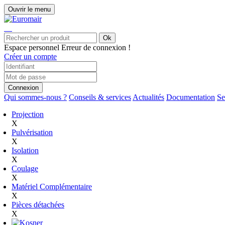
Ouvrir le menu
Ok
Espace personnel
Erreur de connexion !
Créer un compte
Connexion
Qui sommes-nous ?
Conseils & services
Actualités
Documentation
Se
Projection
X
Pulvérisation
X
Isolation
X
Coulage
X
Matériel Complémentaire
X
Pièces détachées
X