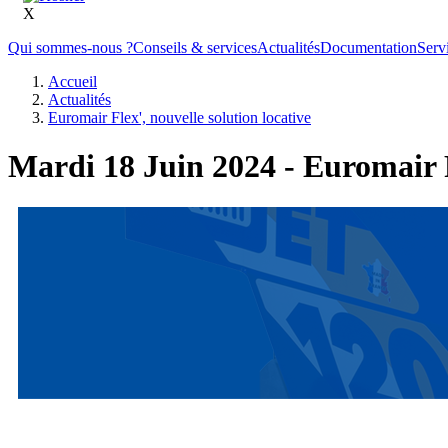
X
Qui sommes-nous ?
Conseils & services
Actualités
Documentation
Serv
Accueil
Actualités
Euromair Flex', nouvelle solution locative
Mardi 18 Juin 2024 - Euromair Fl