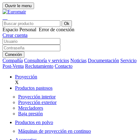
Ouvrir le menu
Ok
Espacio Personal
Error de conexión
Crear cuenta
Conexión
Compañía
Consultoría y servicios
Noticias
Documentación
Servicio
Post-Venta
Reclutamiento
Contacto
Proyección
X
Productos pastosos
Proyección interior
Proyección exterior
Mezcladores
Baja presión
Productos en polvo
Máquinas de proyección en continuo
Accesorios