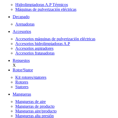
Hidrolimpiadoras A.P Térmicos
Máquinas de pulverización eléctricas
Decapado
Arenadoras
Accesorios
Accesorios máquinas de pulverización eléctricas
Accesorios hidrolimpiadoras A.P
Accesorios aspiradores
Accesorios fratasadoras
Repuestos
X
Rotor/Stator
Kit rotores/statores
Rotores
Statores
Mangueras
Mangueras de aire
Mangueras de producto
Mangueras aire/producto
Mangueras alta presión