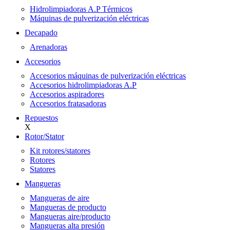
Hidrolimpiadoras A.P Térmicos
Máquinas de pulverización eléctricas
Decapado
Arenadoras
Accesorios
Accesorios máquinas de pulverización eléctricas
Accesorios hidrolimpiadoras A.P
Accesorios aspiradores
Accesorios fratasadoras
Repuestos
X
Rotor/Stator
Kit rotores/statores
Rotores
Statores
Mangueras
Mangueras de aire
Mangueras de producto
Mangueras aire/producto
Mangueras alta presión