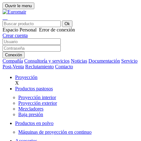
Ouvrir le menu
Ok
Espacio Personal
Error de conexión
Crear cuenta
Conexión
Compañía
Consultoría y servicios
Noticias
Documentación
Servicio
Post-Venta
Reclutamiento
Contacto
Proyección
X
Productos pastosos
Proyección interior
Proyección exterior
Mezcladores
Baja presión
Productos en polvo
Máquinas de proyección en continuo
Accesorios