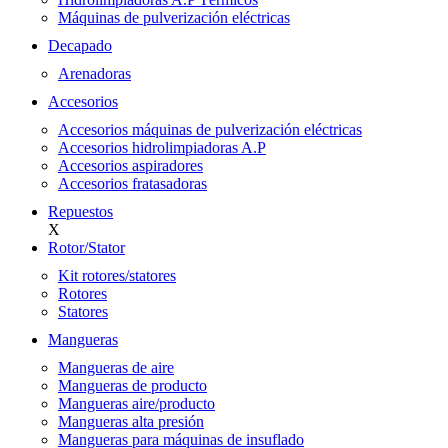
Máquinas de pulverización eléctricas
Decapado
Arenadoras
Accesorios
Accesorios máquinas de pulverización eléctricas
Accesorios hidrolimpiadoras A.P
Accesorios aspiradores
Accesorios fratasadoras
Repuestos
X
Rotor/Stator
Kit rotores/statores
Rotores
Statores
Mangueras
Mangueras de aire
Mangueras de producto
Mangueras aire/producto
Mangueras alta presión
Mangueras para máquinas de insuflado