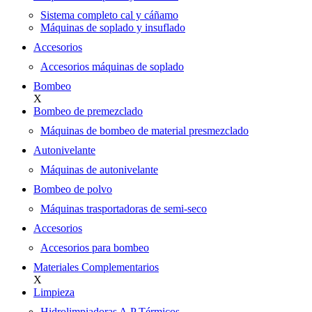
Sistema completo cal y cáñamo
Máquinas de soplado y insuflado
Accesorios
Accesorios máquinas de soplado
Bombeo
X
Bombeo de premezclado
Máquinas de bombeo de material presmezclado
Autonivelante
Máquinas de autonivelante
Bombeo de polvo
Máquinas trasportadoras de semi-seco
Accesorios
Accesorios para bombeo
Materiales Complementarios
X
Limpieza
Hidrolimpiadoras A.P Térmicos