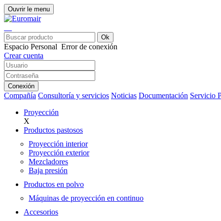
Ouvrir le menu
Ok
Espacio Personal
Error de conexión
Crear cuenta
Conexión
Compañía
Consultoría y servicios
Noticias
Documentación
Servicio 
Proyección
X
Productos pastosos
Proyección interior
Proyección exterior
Mezcladores
Baja presión
Productos en polvo
Máquinas de proyección en continuo
Accesorios