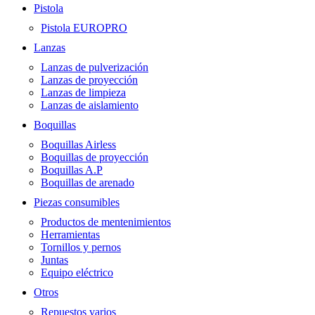
Pistola
Pistola EUROPRO
Lanzas
Lanzas de pulverización
Lanzas de proyección
Lanzas de limpieza
Lanzas de aislamiento
Boquillas
Boquillas Airless
Boquillas de proyección
Boquillas A.P
Boquillas de arenado
Piezas consumibles
Productos de mentenimientos
Herramientas
Tornillos y pernos
Juntas
Equipo eléctrico
Otros
Repuestos varios