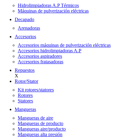
Hidrolimpiadoras A.P Térmicos
Máquinas de pulverización eléctricas
Decapado
Arenadoras
Accesorios
Accesorios máquinas de pulverización eléctricas
Accesorios hidrolimpiadoras A.P
Accesorios aspiradores
Accesorios fratasadoras
Repuestos
X
Rotor/Stator
Kit rotores/statores
Rotores
Statores
Mangueras
Mangueras de aire
Mangueras de producto
Mangueras aire/producto
Mangueras alta presión