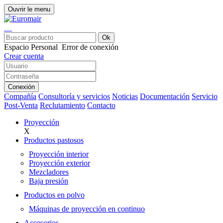
Ouvrir le menu
Ok
Espacio Personal
Error de conexión
Crear cuenta
Conexión
Compañía
Consultoría y servicios
Noticias
Documentación
Servicio
Post-Venta
Reclutamiento
Contacto
Proyección
X
Productos pastosos
Proyección interior
Proyección exterior
Mezcladores
Baja presión
Productos en polvo
Máquinas de proyección en continuo
Accesorios