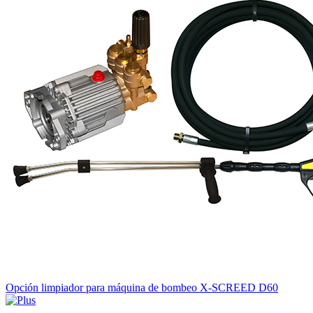
Opción limpiador para máquina de bombeo X-SCREED D60