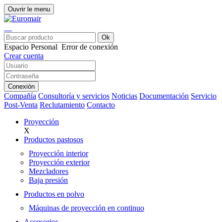
Ouvrir le menu
Ok
Espacio Personal
Error de conexión
Crear cuenta
Conexión
Compañía
Consultoría y servicios
Noticias
Documentación
Servicio
Post-Venta
Reclutamiento
Contacto
Proyección
X
Productos pastosos
Proyección interior
Proyección exterior
Mezcladores
Baja presión
Productos en polvo
Máquinas de proyección en continuo
Accesorios