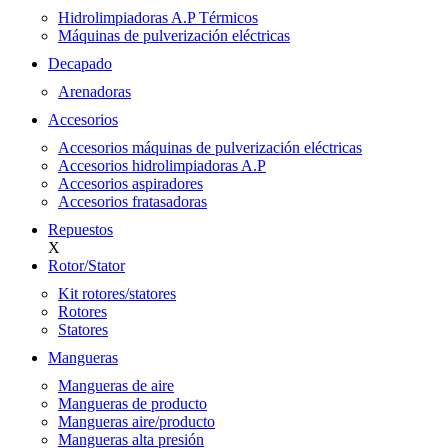
Hidrolimpiadoras A.P Térmicos
Máquinas de pulverización eléctricas
Decapado
Arenadoras
Accesorios
Accesorios máquinas de pulverización eléctricas
Accesorios hidrolimpiadoras A.P
Accesorios aspiradores
Accesorios fratasadoras
Repuestos
X
Rotor/Stator
Kit rotores/statores
Rotores
Statores
Mangueras
Mangueras de aire
Mangueras de producto
Mangueras aire/producto
Mangueras alta presión