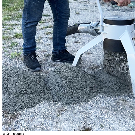
Réf.
20609