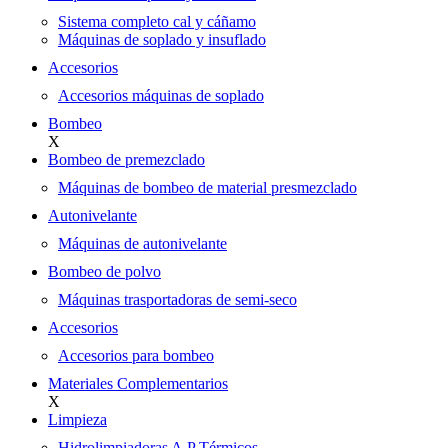
Sistema completo cal y cáñamo
Máquinas de soplado y insuflado
Accesorios
Accesorios máquinas de soplado
Bombeo
X
Bombeo de premezclado
Máquinas de bombeo de material presmezclado
Autonivelante
Máquinas de autonivelante
Bombeo de polvo
Máquinas trasportadoras de semi-seco
Accesorios
Accesorios para bombeo
Materiales Complementarios
X
Limpieza
Hidrolimpiadoras A.P Térmicos