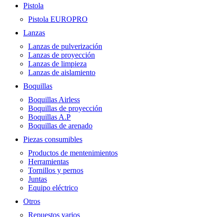
Pistola
Pistola EUROPRO
Lanzas
Lanzas de pulverización
Lanzas de proyección
Lanzas de limpieza
Lanzas de aislamiento
Boquillas
Boquillas Airless
Boquillas de proyección
Boquillas A.P
Boquillas de arenado
Piezas consumibles
Productos de mentenimientos
Herramientas
Tornillos y pernos
Juntas
Equipo eléctrico
Otros
Repuestos varios