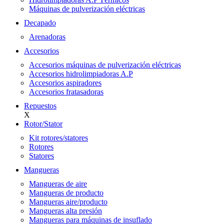
Máquinas de pulverización eléctricas
Decapado
Arenadoras
Accesorios
Accesorios máquinas de pulverización eléctricas
Accesorios hidrolimpiadoras A.P
Accesorios aspiradores
Accesorios fratasadoras
Repuestos
X
Rotor/Stator
Kit rotores/statores
Rotores
Statores
Mangueras
Mangueras de aire
Mangueras de producto
Mangueras aire/producto
Mangueras alta presión
Mangueras para máquinas de insuflado