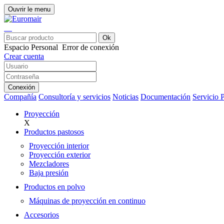
Ouvrir le menu
Ok
Espacio Personal
Error de conexión
Crear cuenta
Conexión
Compañía
Consultoría y servicios
Noticias
Documentación
Servicio 
Proyección
X
Productos pastosos
Proyección interior
Proyección exterior
Mezcladores
Baja presión
Productos en polvo
Máquinas de proyección en continuo
Accesorios