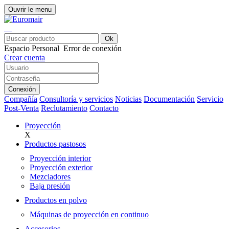
Ouvrir le menu
Ok
Espacio Personal
Error de conexión
Crear cuenta
Conexión
Compañía
Consultoría y servicios
Noticias
Documentación
Servicio
Post-Venta
Reclutamiento
Contacto
Proyección
X
Productos pastosos
Proyección interior
Proyección exterior
Mezcladores
Baja presión
Productos en polvo
Máquinas de proyección en continuo
Accesorios