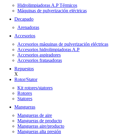
Hidrolimpiadoras A.P Térmicos
Máquinas de pulverización eléctricas
Decapado
Arenadoras
Accesorios
Accesorios máquinas de pulverización eléctricas
Accesorios hidrolimpiadoras A.P
Accesorios aspiradores
Accesorios fratasadoras
Repuestos
X
Rotor/Stator
Kit rotores/statores
Rotores
Statores
Mangueras
Mangueras de aire
Mangueras de producto
Mangueras aire/producto
Mangueras alta presión