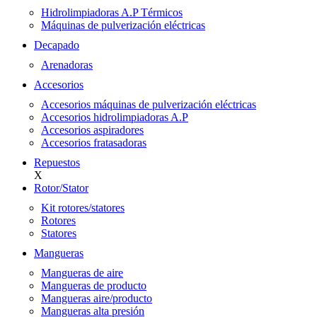
Hidrolimpiadoras A.P Térmicos
Máquinas de pulverización eléctricas
Decapado
Arenadoras
Accesorios
Accesorios máquinas de pulverización eléctricas
Accesorios hidrolimpiadoras A.P
Accesorios aspiradores
Accesorios fratasadoras
Repuestos
X
Rotor/Stator
Kit rotores/statores
Rotores
Statores
Mangueras
Mangueras de aire
Mangueras de producto
Mangueras aire/producto
Mangueras alta presión