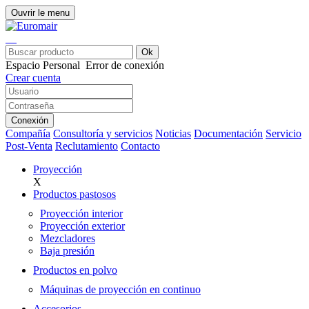
Ouvrir le menu
Ok
Espacio Personal
Error de conexión
Crear cuenta
Conexión
Compañía
Consultoría y servicios
Noticias
Documentación
Servicio
Post-Venta
Reclutamiento
Contacto
Proyección
X
Productos pastosos
Proyección interior
Proyección exterior
Mezcladores
Baja presión
Productos en polvo
Máquinas de proyección en continuo
Accesorios