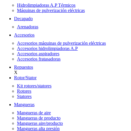
Hidrolimpiadoras A.P Térmicos
Máquinas de pulverización eléctricas
Decapado
Arenadoras
Accesorios
Accesorios máquinas de pulverización eléctricas
Accesorios hidrolimpiadoras A.P
Accesorios aspiradores
Accesorios fratasadoras
Repuestos
X
Rotor/Stator
Kit rotores/statores
Rotores
Statores
Mangueras
Mangueras de aire
Mangueras de producto
Mangueras aire/producto
Mangueras alta presión