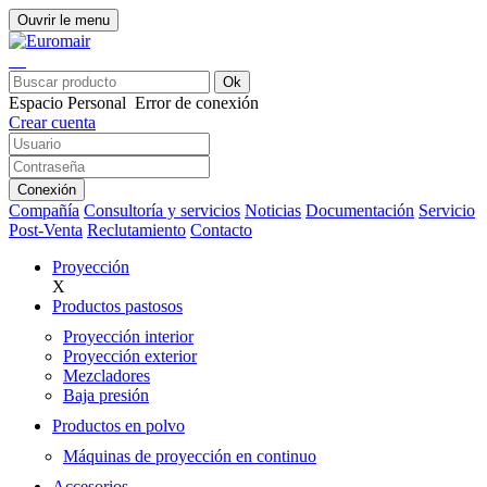
Ouvrir le menu
Ok
Espacio Personal
Error de conexión
Crear cuenta
Conexión
Compañía
Consultoría y servicios
Noticias
Documentación
Servicio
Post-Venta
Reclutamiento
Contacto
Proyección
X
Productos pastosos
Proyección interior
Proyección exterior
Mezcladores
Baja presión
Productos en polvo
Máquinas de proyección en continuo
Accesorios