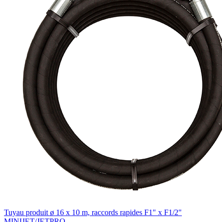
Tuyau produit ø 16 x 10 m, raccords rapides F1" x F1/2"
MINIJET/JETPRO