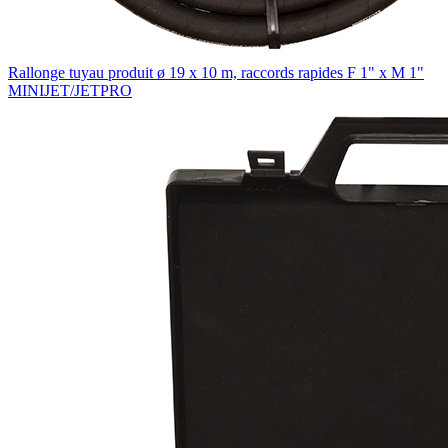
Rallonge tuyau produit ø 19 x 10 m, raccords rapides F 1" x M 1"
MINIJET/JETPRO