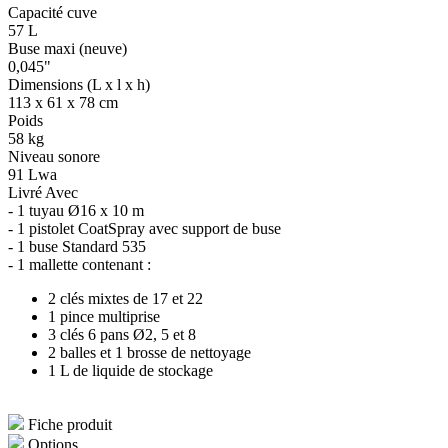
Capacité cuve
57 L
Buse maxi (neuve)
0,045"
Dimensions (L x l x h)
113 x 61 x 78 cm
Poids
58 kg
Niveau sonore
91 Lwa
Livré Avec
- 1 tuyau Ø16 x 10 m
- 1 pistolet CoatSpray avec support de buse
- 1 buse Standard 535
- 1 mallette contenant :
2 clés mixtes de 17 et 22
1 pince multiprise
3 clés 6 pans Ø2, 5 et 8
2 balles et 1 brosse de nettoyage
1 L de liquide de stockage
Fiche produit
Options