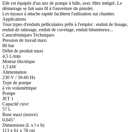
Elle est équipée d'un nez de pompe à bille, avec filtre intégré. Le
démarrage se fait sans fil à l'ouverture du pistolet.
Les tuyaux à attache rapide facilitent l'utilisation sur chantier.
Applications
Tous types d'enduits pelliculaires prêts à l'emploi : enduit de lissage,
enduit de ratissage, enduit de cuvelage, enduit bitumineux...
Caractéristiques Techniques
Pression de travail maxi
80 bar
Débit de produit maxi
4,5 L/min
Moteur électrique
1,5 kW
Alimentation
230 V / 50-60 Hz
Type de pompe
à vis volumétrique
Pompe
JET 1
Capacité cuve
57 L
Buse maxi (neuve)
0,045"
Dimensions (L x l x h)
113 x 61 x 78 cm