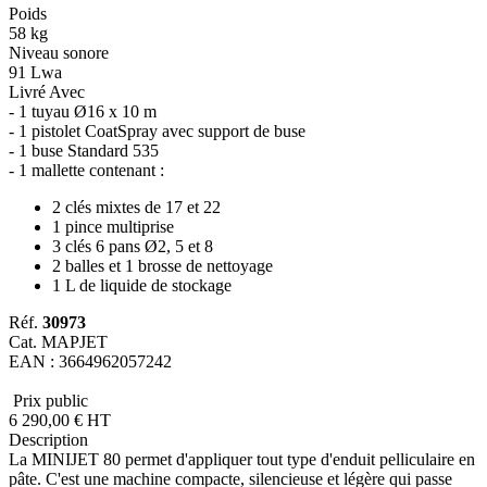
Poids
58 kg
Niveau sonore
91 Lwa
Livré Avec
- 1 tuyau Ø16 x 10 m
- 1 pistolet CoatSpray avec support de buse
- 1 buse Standard 535
- 1 mallette contenant :
2 clés mixtes de 17 et 22
1 pince multiprise
3 clés 6 pans Ø2, 5 et 8
2 balles et 1 brosse de nettoyage
1 L de liquide de stockage
Réf.
30973
Cat. MAPJET
EAN : 3664962057242
Prix public
6 290
,00
€
HT
Description
La MINIJET 80 permet d'appliquer tout type d'enduit pelliculaire en
pâte. C'est une machine compacte, silencieuse et légère qui passe