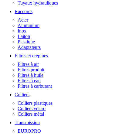
Tuyaux hydrauliques
Raccords
Acier
Aluminium
Inox
Laiton
Plastique
Adaptateurs
Filtres et crépines
Filtres à air
Filtres produit
Filtres à huile
Filtres à eau
Filtres à carburant
Colliers
Colliers plastiques
Colliers velcro
Colliers métal
Transmission
EUROPRO