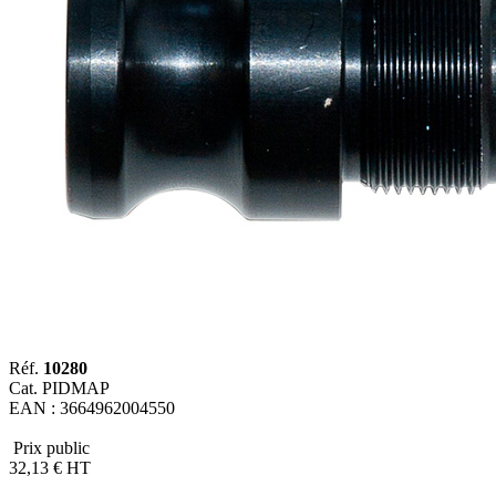
Réf.
10280
Cat. PIDMAP
EAN : 3664962004550
Prix public
32
,13
€
HT