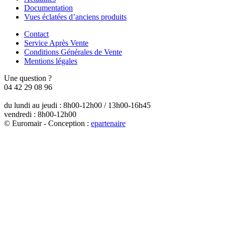
Documentation
Vues éclatées d’anciens produits
Contact
Service Après Vente
Conditions Générales de Vente
Mentions légales
Une question ?
04 42 29 08 96
du lundi au jeudi : 8h00-12h00 / 13h00-16h45
vendredi : 8h00-12h00
© Euromair - Conception :
e
partenair
e