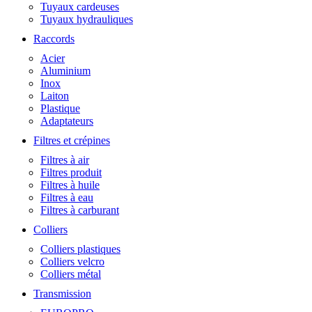
Tuyaux cardeuses
Tuyaux hydrauliques
Raccords
Acier
Aluminium
Inox
Laiton
Plastique
Adaptateurs
Filtres et crépines
Filtres à air
Filtres produit
Filtres à huile
Filtres à eau
Filtres à carburant
Colliers
Colliers plastiques
Colliers velcro
Colliers métal
Transmission