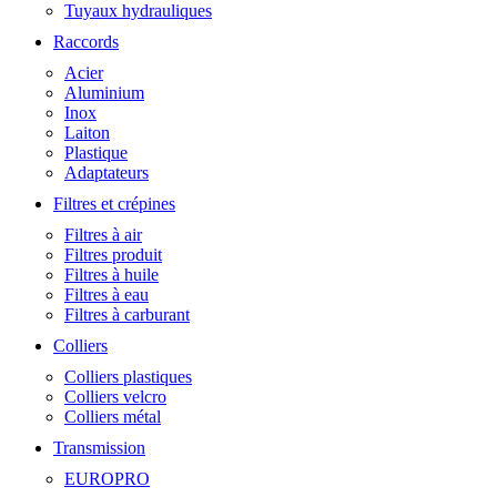
Tuyaux hydrauliques
Raccords
Acier
Aluminium
Inox
Laiton
Plastique
Adaptateurs
Filtres et crépines
Filtres à air
Filtres produit
Filtres à huile
Filtres à eau
Filtres à carburant
Colliers
Colliers plastiques
Colliers velcro
Colliers métal
Transmission
EUROPRO