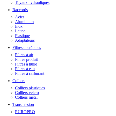
Tuyaux hydrauliques
Raccords
Acier
Aluminium
Inox
Laiton
Plastique
Adaptateurs
Filtres et crépines
Filtres à air
Filtres produit
Filtres à huile
Filtres à eau
Filtres à carburant
Colliers
Colliers plastiques
Colliers velcro
Colliers métal
Transmission
EUROPRO