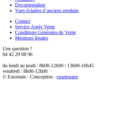
Documentation
Vues éclatées d’anciens produits
Contact
Service Après Vente
Conditions Générales de Vente
Mentions légales
Une question ?
04 42 29 08 96
du lundi au jeudi : 8h00-12h00 / 13h00-16h45
vendredi : 8h00-12h00
© Euromair - Conception :
e
partenair
e