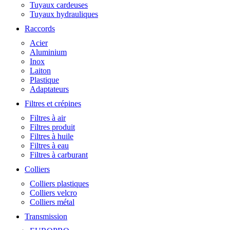
Tuyaux cardeuses
Tuyaux hydrauliques
Raccords
Acier
Aluminium
Inox
Laiton
Plastique
Adaptateurs
Filtres et crépines
Filtres à air
Filtres produit
Filtres à huile
Filtres à eau
Filtres à carburant
Colliers
Colliers plastiques
Colliers velcro
Colliers métal
Transmission