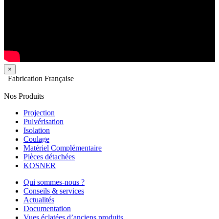
×
Fabrication Française
Nos Produits
Projection
Pulvérisation
Isolation
Coulage
Matériel Complémentaire
Pièces détachées
KOSNER
Qui sommes-nous ?
Conseils & services
Actualités
Documentation
Vues éclatées d’anciens produits