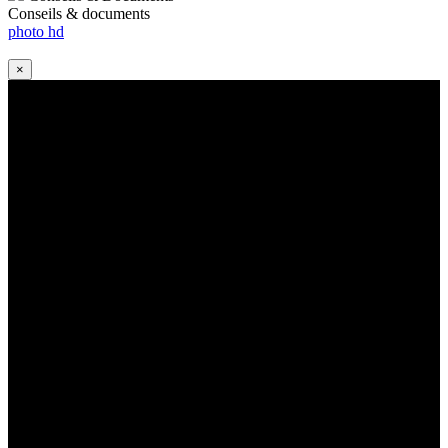
Conseils & documents
photo hd
×