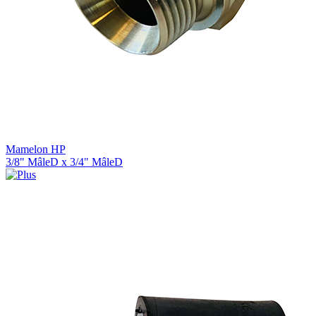
Mamelon HP
3/8" MâleD x 3/4" MâleD