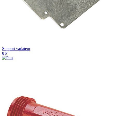
Support variateur
8 P