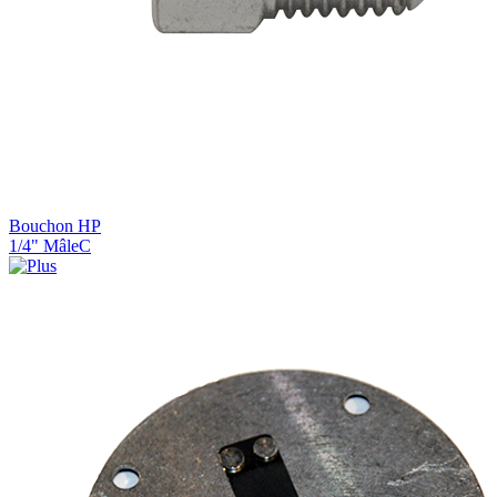
Bouchon HP
1/4" MâleC