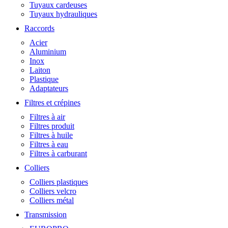
Tuyaux cardeuses
Tuyaux hydrauliques
Raccords
Acier
Aluminium
Inox
Laiton
Plastique
Adaptateurs
Filtres et crépines
Filtres à air
Filtres produit
Filtres à huile
Filtres à eau
Filtres à carburant
Colliers
Colliers plastiques
Colliers velcro
Colliers métal
Transmission