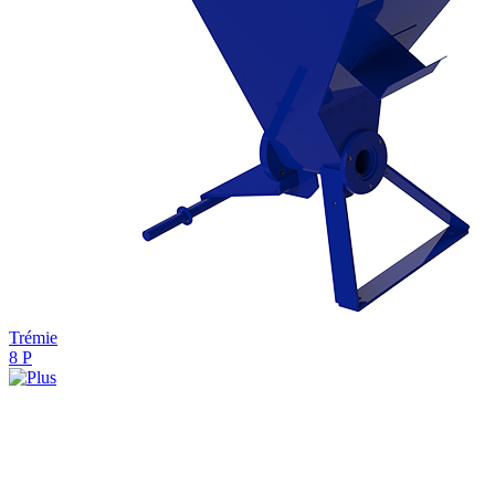
Trémie
8 P