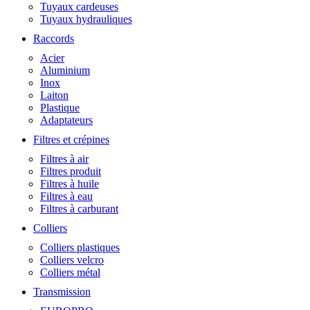
Tuyaux cardeuses
Tuyaux hydrauliques
Raccords
Acier
Aluminium
Inox
Laiton
Plastique
Adaptateurs
Filtres et crépines
Filtres à air
Filtres produit
Filtres à huile
Filtres à eau
Filtres à carburant
Colliers
Colliers plastiques
Colliers velcro
Colliers métal
Transmission