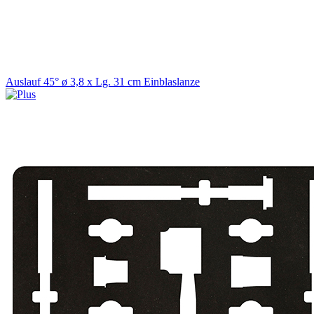
Auslauf 45° ø 3,8 x Lg. 31 cm Einblaslanze