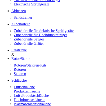
Elektrische Sprühgeräte
Abbeizen
Sandstrahler
Zubehörteile
Zubehörteile für elektrische Sprühgeräte
Zubehörteile für Hochdruckreiniger
Zubehörteile Sauger
Zubehörteile Glätter
Ersatzteile
X
Rotor/Stator
Rotoren/Statoren-Kits
Rotoren
Statoren
Schläuche
Luftschläuche
Produktschläuche
Luft-/Produktschläuche
Hochdruckschläuche
Blasmaschinenschläuche