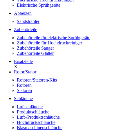
Elektrische Sprühgeräte
Abbeizen
Sandstrahler
Zubehörteile
Zubehörteile für elektrische Sprühgeräte
Zubehörteile für Hochdruckreiniger
Zubehörteile Sauger
Zubehörteile Glätter
Ersatzteile
X
Rotor/Stator
Rotoren/Statoren-Kits
Rotoren
Statoren
Schläuche
Luftschläuche
Produktschläuche
Luft-/Produktschläuche
Hochdruckschläuche
Blasmaschinenschläuche