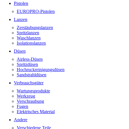
Pistolen
EUROPRO-Pistolen
Lanzen
Zerstäubungslanzen
Spritzlanzen
Waschlanzen
Isolationslanzen
Düsen
Airless-Düsen
Spritzdüsen
Hochruckreinigungsdüsen
Sandstrahldüsen
Verbrauchsgüter
Wartungsprodukte
Werkzeug
Verschraubung
Fugen
Elektrisches Material
Andere
Verschiedene Teile