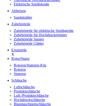
Elektrische Sprühgeräte
Abbeizen
Sandstrahler
Zubehörteile
Zubehörteile für elektrische Sprühgeräte
Zubehörteile für Hochdruckreiniger
Zubehörteile Sauger
Zubehörteile Glätter
Ersatzteile
X
Rotor/Stator
Rotoren/Statoren-Kits
Rotoren
Statoren
Schläuche
Luftschläuche
Produktschläuche
Luft-/Produktschläuche
Hochdruckschläuche
Blasmaschinenschläuche