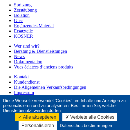
Spritzung
Zerstäubung
Isolation
Guss
Ergänzendes Material
Ersatzteile
KOSNER
Wer sind wir?
Beratung & Dienstleistungen
News
Dokumentation
Vues éclatées d’anciens produits
Kontakt
Kundendienst
Die Allgemeinen Verkaufsbedingungen
Impressum
Diese Webseite verwendet 'Cookies' um Inhalte und Anzeigen zu
Fragen ?
personalisieren und zu analysieren. Bestimmen Sie, welche
+33 (0)4 42 29 08 96
Dienste benutzt werden dürfen
Alle akzeptieren
Verbiete alle Cookies
Montag bis Donnerstag: 8.00-12.00 Uhr / 13.00-16.45 Uhr
Freitag: 8.00-12.00 Uhr
Personalisieren
Datenschutzbestimmungen
© Euromair - Conception :
e
partenair
e