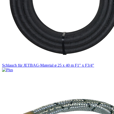
Schlauch für JETBAG-Material ø 25 x 40 m F1" x F3/4"