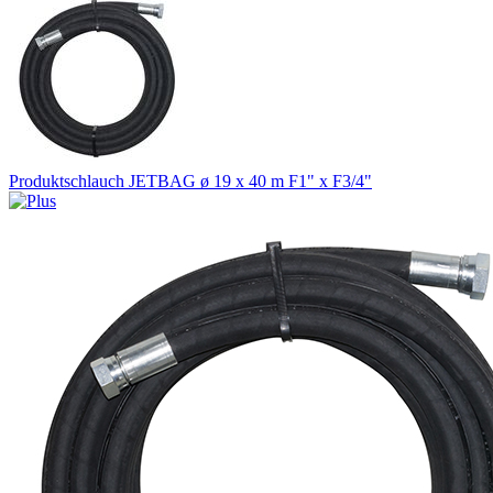
Produktschlauch JETBAG ø 19 x 40 m F1" x F3/4"