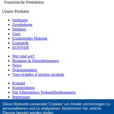
Französische Produktion
Unsere Produkte
Spritzung
Zerstäubung
Isolation
Guss
Ergänzendes Material
Ersatzteile
KOSNER
Wer sind wir?
Beratung & Dienstleistungen
News
Dokumentation
Vues éclatées d’anciens produits
Kontakt
Kundendienst
Die Allgemeinen Verkaufsbedingungen
Impressum
Diese Webseite verwendet 'Cookies' um Inhalte und Anzeigen zu
Fragen ?
personalisieren und zu analysieren. Bestimmen Sie, welche
+33 (0)4 42 29 08 96
Dienste benutzt werden dürfen