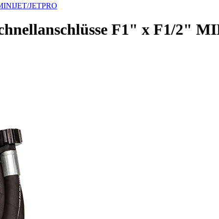
2" MINIJET/JETPRO
 Schnellanschlüsse F1" x F1/2"