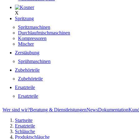
X
Spritzung
Spritzmaschinen
Durchlaufmischmaschinen
Kompressoren
Mischer
Zerstäubung
Sprühmaschinen
Zubehörteile
Zubehörteile
Ersatzteile
Ersatzteile
Wer sind wir?
Beratung & Dienstleistungen
News
Dokumentation
Kund
Startseite
Ersatzteile
Schläuche
Produktschläuche