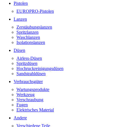
Pistolen
EUROPRO-Pistolen
Lanzen
Zerstäubungslanzen
Spritzlanzen
Waschlanzen
Isolationslanzen
Düsen
Airless-Düsen
Spritzdüsen
Hochruckreinigungsdüsen
Sandstrahldüsen
Verbrauchsgüter
Wartungsprodukte
Werkzeug
Verschraubung
Fugen
Elektrisches Material
Andere
Verschiedene Teile