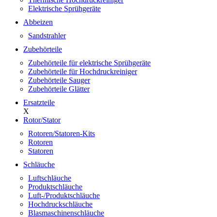
Elektrische Sprühgeräte
Abbeizen
Sandstrahler
Zubehörteile
Zubehörteile für elektrische Sprühgeräte
Zubehörteile für Hochdruckreiniger
Zubehörteile Sauger
Zubehörteile Glätter
Ersatzteile
X
Rotor/Stator
Rotoren/Statoren-Kits
Rotoren
Statoren
Schläuche
Luftschläuche
Produktschläuche
Luft-/Produktschläuche
Hochdruckschläuche
Blasmaschinenschläuche