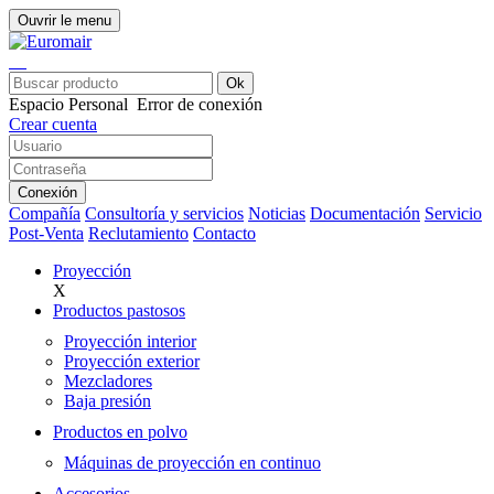
Ouvrir le menu
Ok
Espacio Personal
Error de conexión
Crear cuenta
Conexión
Compañía
Consultoría y servicios
Noticias
Documentación
Servicio
Post-Venta
Reclutamiento
Contacto
Proyección
X
Productos pastosos
Proyección interior
Proyección exterior
Mezcladores
Baja presión
Productos en polvo
Máquinas de proyección en continuo
Accesorios