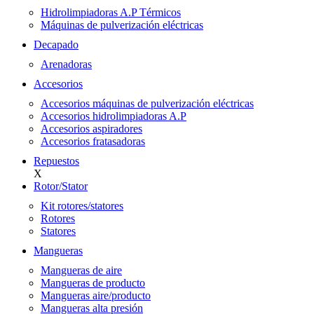
Hidrolimpiadoras A.P Térmicos
Máquinas de pulverización eléctricas
Decapado
Arenadoras
Accesorios
Accesorios máquinas de pulverización eléctricas
Accesorios hidrolimpiadoras A.P
Accesorios aspiradores
Accesorios fratasadoras
Repuestos
X
Rotor/Stator
Kit rotores/statores
Rotores
Statores
Mangueras
Mangueras de aire
Mangueras de producto
Mangueras aire/producto
Mangueras alta presión