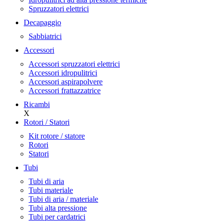
Spruzzatori elettrici
Decapaggio
Sabbiatrici
Accessori
Accessori spruzzatori elettrici
Accessori idropulitrici
Accessori aspirapolvere
Accessori frattazzatrice
Ricambi
X
Rotori / Statori
Kit rotore / statore
Rotori
Statori
Tubi
Tubi di aria
Tubi materiale
Tubi di aria / materiale
Tubi alta pressione
Tubi per cardatrici