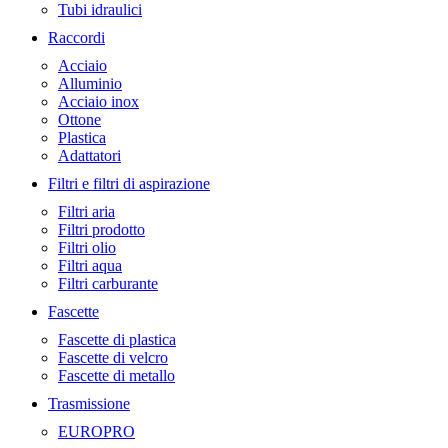
Tubi idraulici
Raccordi
Acciaio
Alluminio
Acciaio inox
Ottone
Plastica
Adattatori
Filtri e filtri di aspirazione
Filtri aria
Filtri prodotto
Filtri olio
Filtri aqua
Filtri carburante
Fascette
Fascette di plastica
Fascette di velcro
Fascette di metallo
Trasmissione
EUROPRO