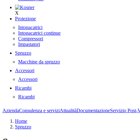
X
Proiezione
Intonacatrici
Intonacatrici continue
Compressori
Impastatori
Spruzzo
Macchine da spruzzo
Accessori
Accessori
Ricambi
Ricambi
Azienda
Consulenza e servizi
Attualità
Documentazione
Servizio Post-
Home
Spruzzo