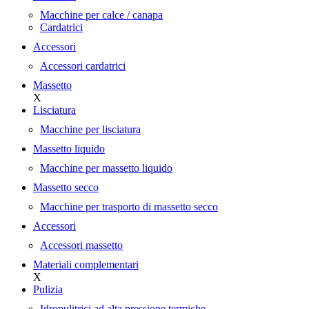
Macchine per calce / canapa
Cardatrici
Accessori
Accessori cardatrici
Massetto
X
Lisciatura
Macchine per lisciatura
Massetto liquido
Macchine per massetto liquido
Massetto secco
Macchine per trasporto di massetto secco
Accessori
Accessori massetto
Materiali complementari
X
Pulizia
Idropulitrici ad alta pressione termiche