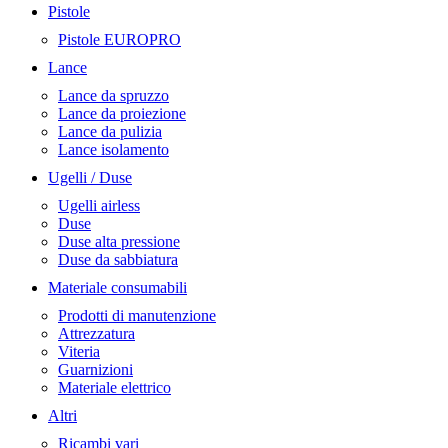
Pistole
Pistole EUROPRO
Lance
Lance da spruzzo
Lance da proiezione
Lance da pulizia
Lance isolamento
Ugelli / Duse
Ugelli airless
Duse
Duse alta pressione
Duse da sabbiatura
Materiale consumabili
Prodotti di manutenzione
Attrezzatura
Viteria
Guarnizioni
Materiale elettrico
Altri
Ricambi vari