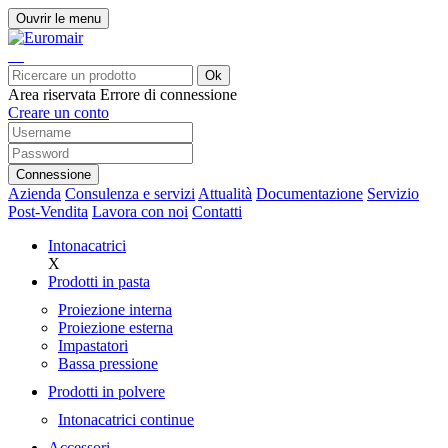
Ouvrir le menu
Ok
Area riservata
Errore di connessione
Creare un conto
Connessione
Azienda
Consulenza e servizi
Attualità
Documentazione
Servizio
Post-Vendita
Lavora con noi
Contatti
Intonacatrici
X
Prodotti in pasta
Proiezione interna
Proiezione esterna
Impastatori
Bassa pressione
Prodotti in polvere
Intonacatrici continue
Accessori