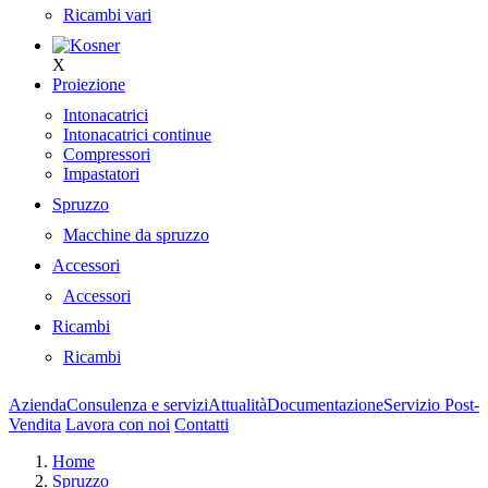
Ricambi vari
X
Proiezione
Intonacatrici
Intonacatrici continue
Compressori
Impastatori
Spruzzo
Macchine da spruzzo
Accessori
Accessori
Ricambi
Ricambi
Azienda
Consulenza e servizi
Attualità
Documentazione
Servizio Post-
Vendita
Lavora con noi
Contatti
Home
Spruzzo