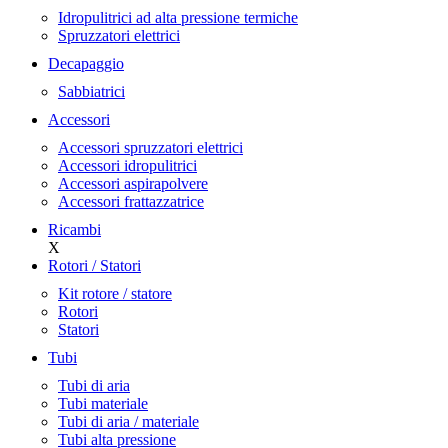
Idropulitrici ad alta pressione termiche
Spruzzatori elettrici
Decapaggio
Sabbiatrici
Accessori
Accessori spruzzatori elettrici
Accessori idropulitrici
Accessori aspirapolvere
Accessori frattazzatrice
Ricambi
X
Rotori / Statori
Kit rotore / statore
Rotori
Statori
Tubi
Tubi di aria
Tubi materiale
Tubi di aria / materiale
Tubi alta pressione