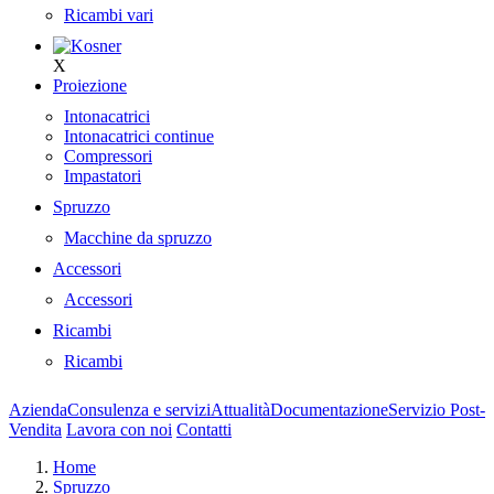
Ricambi vari
X
Proiezione
Intonacatrici
Intonacatrici continue
Compressori
Impastatori
Spruzzo
Macchine da spruzzo
Accessori
Accessori
Ricambi
Ricambi
Azienda
Consulenza e servizi
Attualità
Documentazione
Servizio Post-
Vendita
Lavora con noi
Contatti
Home
Spruzzo