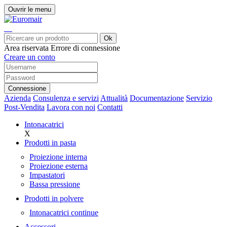
Ouvrir le menu
Ok
Area riservata
Errore di connessione
Creare un conto
Connessione
Azienda
Consulenza e servizi
Attualità
Documentazione
Servizio
Post-Vendita
Lavora con noi
Contatti
Intonacatrici
X
Prodotti in pasta
Proiezione interna
Proiezione esterna
Impastatori
Bassa pressione
Prodotti in polvere
Intonacatrici continue
Accessori