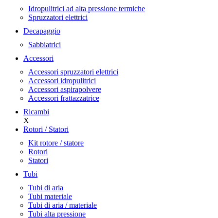
Idropulitrici ad alta pressione termiche
Spruzzatori elettrici
Decapaggio
Sabbiatrici
Accessori
Accessori spruzzatori elettrici
Accessori idropulitrici
Accessori aspirapolvere
Accessori frattazzatrice
Ricambi
X
Rotori / Statori
Kit rotore / statore
Rotori
Statori
Tubi
Tubi di aria
Tubi materiale
Tubi di aria / materiale
Tubi alta pressione