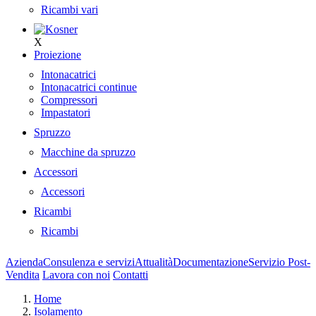
Ricambi vari
X
Proiezione
Intonacatrici
Intonacatrici continue
Compressori
Impastatori
Spruzzo
Macchine da spruzzo
Accessori
Accessori
Ricambi
Ricambi
Azienda
Consulenza e servizi
Attualità
Documentazione
Servizio Post-
Vendita
Lavora con noi
Contatti
Home
Isolamento