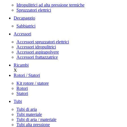
Idropulitrici ad alta pressione termiche
Spruzzatori elettrici
Decapaggio
Sabbiatrici
Accessori
Accessori spruzzatori elettrici
Accessori idropulitrici
Accessori aspirapolvere
Accessori frattazzatrice
Ricambi
X
Rotori / Statori
Kit rotore / statore
Rotori
Statori
Tubi
Tubi di aria
Tubi materiale
Tubi di aria / materiale
Tubi alta pressione