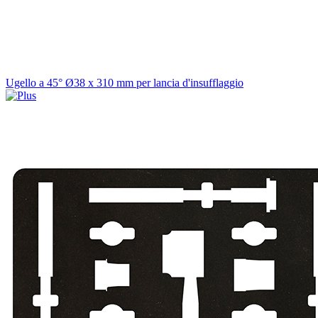
Ugello a 45° Ø38 x 310 mm per lancia d'insufflaggio