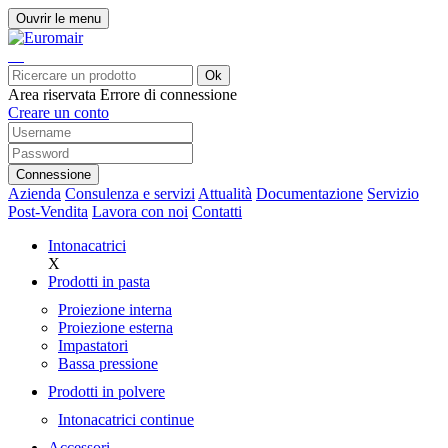
Ouvrir le menu
Ok
Area riservata
Errore di connessione
Creare un conto
Connessione
Azienda
Consulenza e servizi
Attualità
Documentazione
Servizio
Post-Vendita
Lavora con noi
Contatti
Intonacatrici
X
Prodotti in pasta
Proiezione interna
Proiezione esterna
Impastatori
Bassa pressione
Prodotti in polvere
Intonacatrici continue
Accessori