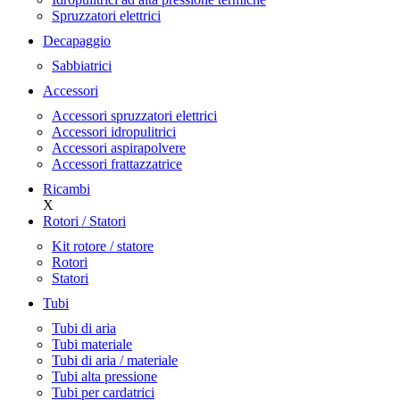
Spruzzatori elettrici
Decapaggio
Sabbiatrici
Accessori
Accessori spruzzatori elettrici
Accessori idropulitrici
Accessori aspirapolvere
Accessori frattazzatrice
Ricambi
X
Rotori / Statori
Kit rotore / statore
Rotori
Statori
Tubi
Tubi di aria
Tubi materiale
Tubi di aria / materiale
Tubi alta pressione
Tubi per cardatrici