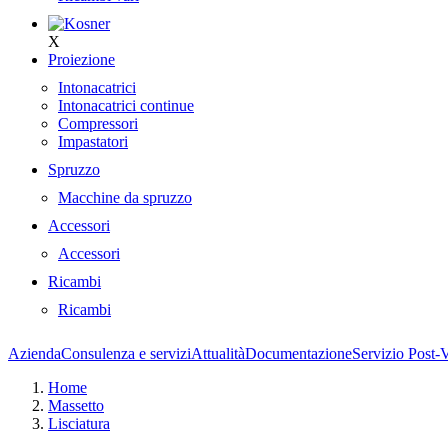
X
Proiezione
Intonacatrici
Intonacatrici continue
Compressori
Impastatori
Spruzzo
Macchine da spruzzo
Accessori
Accessori
Ricambi
Ricambi
Azienda
Consulenza e servizi
Attualità
Documentazione
Servizio Post-
Home
Massetto
Lisciatura