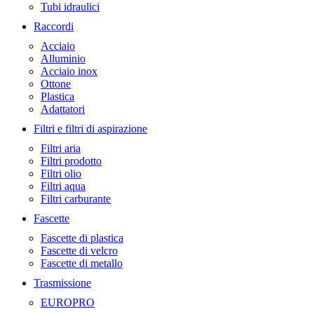
Tubi idraulici
Raccordi
Acciaio
Alluminio
Acciaio inox
Ottone
Plastica
Adattatori
Filtri e filtri di aspirazione
Filtri aria
Filtri prodotto
Filtri olio
Filtri aqua
Filtri carburante
Fascette
Fascette di plastica
Fascette di velcro
Fascette di metallo
Trasmissione
EUROPRO