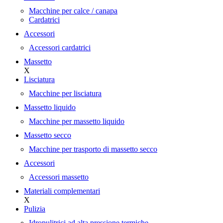
Macchine per calce / canapa
Cardatrici
Accessori
Accessori cardatrici
Massetto
X
Lisciatura
Macchine per lisciatura
Massetto liquido
Macchine per massetto liquido
Massetto secco
Macchine per trasporto di massetto secco
Accessori
Accessori massetto
Materiali complementari
X
Pulizia
Idropulitrici ad alta pressione termiche