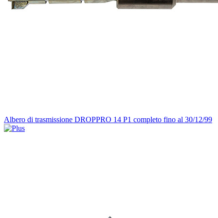
Albero di trasmissione DROPPRO 14 P1 completo fino al 30/12/99