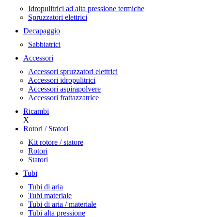
Idropulitrici ad alta pressione termiche
Spruzzatori elettrici
Decapaggio
Sabbiatrici
Accessori
Accessori spruzzatori elettrici
Accessori idropulitrici
Accessori aspirapolvere
Accessori frattazzatrice
Ricambi
X
Rotori / Statori
Kit rotore / statore
Rotori
Statori
Tubi
Tubi di aria
Tubi materiale
Tubi di aria / materiale
Tubi alta pressione