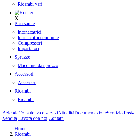
Ricambi vari
X
Proiezione
Intonacatrici
Intonacatrici continue
Compressori
Impastatori
Spruzzo
Macchine da spruzzo
Accessori
Accessori
Ricambi
Ricambi
Azienda
Consulenza e servizi
Attualità
Documentazione
Servizio Post-
Vendita
Lavora con noi
Contatti
Home
Ricambi