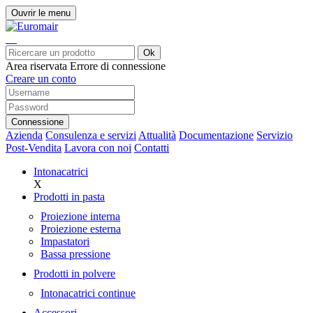
Ouvrir le menu
Ok
Area riservata
Errore di connessione
Creare un conto
Connessione
Azienda
Consulenza e servizi
Attualità
Documentazione
Servizio
Post-Vendita
Lavora con noi
Contatti
Intonacatrici
X
Prodotti in pasta
Proiezione interna
Proiezione esterna
Impastatori
Bassa pressione
Prodotti in polvere
Intonacatrici continue
Accessori