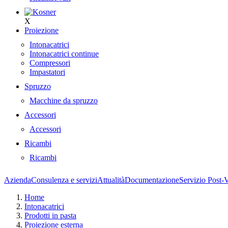
X
Proiezione
Intonacatrici
Intonacatrici continue
Compressori
Impastatori
Spruzzo
Macchine da spruzzo
Accessori
Accessori
Ricambi
Ricambi
Azienda
Consulenza e servizi
Attualità
Documentazione
Servizio Post-
Home
Intonacatrici
Prodotti in pasta
Proiezione esterna