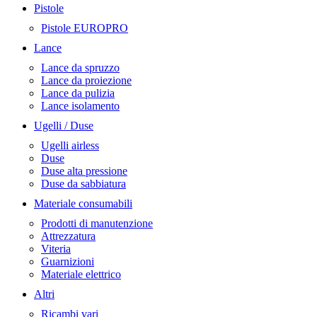
Pistole
Pistole EUROPRO
Lance
Lance da spruzzo
Lance da proiezione
Lance da pulizia
Lance isolamento
Ugelli / Duse
Ugelli airless
Duse
Duse alta pressione
Duse da sabbiatura
Materiale consumabili
Prodotti di manutenzione
Attrezzatura
Viteria
Guarnizioni
Materiale elettrico
Altri
Ricambi vari