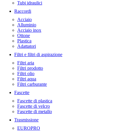
Tubi idraulici
Raccordi
Acciaio
Alluminio
Acciaio inox
Ottone
Plastica
Adattatori
Filtri e filtri di aspirazione
Filtri aria
Filtri prodotto
Filtri olio
Filtri aqua
Filtri carburante
Fascette
Fascette di plastica
Fascette di velcro
Fascette di metallo
Trasmissione
EUROPRO