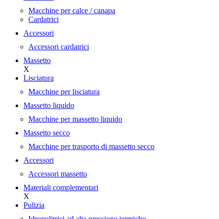
Macchine per calce / canapa
Cardatrici
Accessori
Accessori cardatrici
Massetto
X
Lisciatura
Macchine per lisciatura
Massetto liquido
Macchine per massetto liquido
Massetto secco
Macchine per trasporto di massetto secco
Accessori
Accessori massetto
Materiali complementari
X
Pulizia
Idropulitrici ad alta pressione termiche