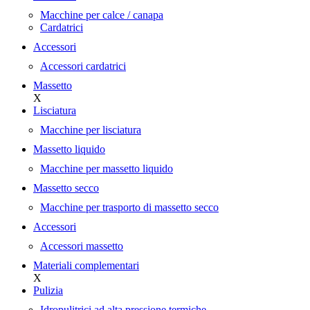
Macchine per calce / canapa
Cardatrici
Accessori
Accessori cardatrici
Massetto
X
Lisciatura
Macchine per lisciatura
Massetto liquido
Macchine per massetto liquido
Massetto secco
Macchine per trasporto di massetto secco
Accessori
Accessori massetto
Materiali complementari
X
Pulizia
Idropulitrici ad alta pressione termiche