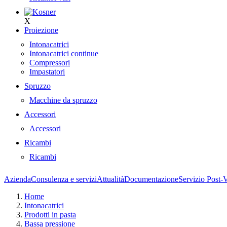
X
Proiezione
Intonacatrici
Intonacatrici continue
Compressori
Impastatori
Spruzzo
Macchine da spruzzo
Accessori
Accessori
Ricambi
Ricambi
Azienda
Consulenza e servizi
Attualità
Documentazione
Servizio Post-
Home
Intonacatrici
Prodotti in pasta
Bassa pressione