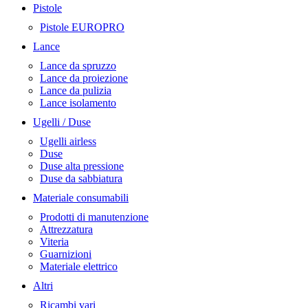
Pistole
Pistole EUROPRO
Lance
Lance da spruzzo
Lance da proiezione
Lance da pulizia
Lance isolamento
Ugelli / Duse
Ugelli airless
Duse
Duse alta pressione
Duse da sabbiatura
Materiale consumabili
Prodotti di manutenzione
Attrezzatura
Viteria
Guarnizioni
Materiale elettrico
Altri
Ricambi vari