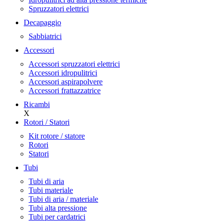
Spruzzatori elettrici
Decapaggio
Sabbiatrici
Accessori
Accessori spruzzatori elettrici
Accessori idropulitrici
Accessori aspirapolvere
Accessori frattazzatrice
Ricambi
X
Rotori / Statori
Kit rotore / statore
Rotori
Statori
Tubi
Tubi di aria
Tubi materiale
Tubi di aria / materiale
Tubi alta pressione
Tubi per cardatrici