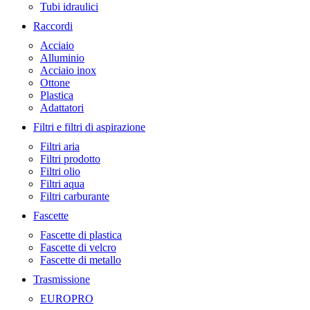
Tubi idraulici
Raccordi
Acciaio
Alluminio
Acciaio inox
Ottone
Plastica
Adattatori
Filtri e filtri di aspirazione
Filtri aria
Filtri prodotto
Filtri olio
Filtri aqua
Filtri carburante
Fascette
Fascette di plastica
Fascette di velcro
Fascette di metallo
Trasmissione
EUROPRO